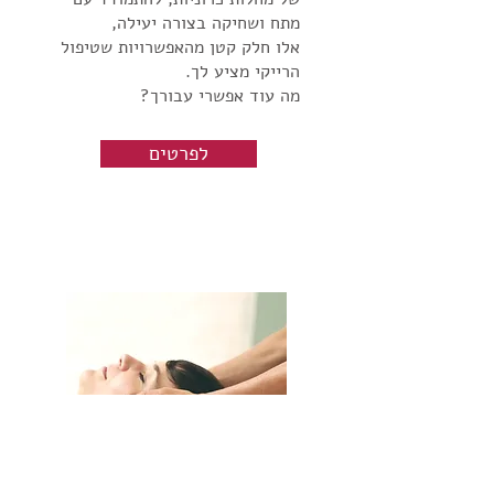
るな (Ikaruna) - אל תכעס /
לבצע חניכות. זה אומר שרק הוא
מתח ושחיקה בצורה יעילה,
על פי בקשתו - בטיפול בעצמו
שחרר את הכעס 心配すな
יכול לפתוח את ערוצי האנרגיה
אלו חלק קטן מהאפשרויות שטיפול
או באחרים. כמונח גנרי, רייקי
(Shinpai suna) - אל תדאג /
של תלמידים חדשים ולאפשר
הרייקי מציע לך.
מקיפה את כל הרצף הזה: מהכוח
שחרר את הדאגה 感謝して
להם להתחיל לעבוד עם הרייקי.
מה עוד אפשרי עבורך?
האוניברסלי הבסיסי, דרך
(Kansha shite) - היה אסיר
מעבר לזה, המאסטר מלמד
היכולת המולדת שיש לכל אדם,
תודה / קבל בהכרת תודה 業を
ומכשיר - הוא מעביר את הידע,
לפרטים
ועד לשיטה המובנית והמאורגנת
はげめ (Gyo hage me) -
הטכניקות והעקרונות של הרייקי
ללימוד ותרגול של גישה זו
עבוד בכנות / התמסר לעבודתך
לאנשים שרוצים ללמוד. ברייקי,
לריפוי. היא מייצגת גם
人に親切に (Hito ni
התואר מאסטר משמעו "מורה".
פילוסופיה של חיים - דרך
shinsetsu ni) - היה טוב
זו התחלה של שלב חדש של
להתייחס לבריאות, לריפוי,
לאנשים / היה חומל לעצמך
למידה והתפתחות. המאסטר
ולקשר בין גוף, נפש ורוח.
ולאחרים במערב יש גרסאות
ממשיך לתרגל ולהעמיק את
המושג "רייקי" כמונח גנרי חובק
שונות של העקרונות. המטרה
החיבור שלו לרייקי כל החיים.
גם את הידע העתיק שמאפשר
והמשמעות אוסואי יצר עקרונות
איך הופכים למאסטר? המסלול
להפעיל בתוך האדם את תכנת
אלה כדי לתמוך בתלמידיו בנתיב
מתחיל ברמה 1, שם מקבלים
הריפוי העצמי, ההתחדשות,
הרוחני של ריפוי עצמי. הוא ראה
הכשרה בסיסית וחניכה ראשונה.
ההתמלאות באנרגיה והעזרה
בפיתוח האופי ובריפוי תהליכים
אחר כך עוברים לרמה 2 שבה
בריפוי אחרים. זהו ידע שנשכח
בלתי נפרדים. העקרונות נועדו
לומדים סמלים וטכניקות
לאורך השנים ואותו השיב מיקאו
לעצב גם אופי וגם זרימת אנרגיה
מתקדמות יותר. רמה 3 היא רמת