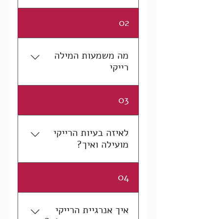
רייקי היא שיטת טיפול אנרגטית
02
המתבצעת במגע רך או ללא מגע
כלל, שמטרתה לחדש את מאגרי
אנרגיית החיים בגוף. כאשר
מה משמעות המילה
מוזרמת לגוף אנרגיית חיים
רייקי
חדשה, הוא מתחזק ומפעיל את
מנגנוני הריפוי הטבעיים שלו
המילה "רייקי" (霊気 או 靈氣)
03
לשמירה על בריאות ואיזון.
היא מילה יפנית המורכבת משני
הרייקי מבוססת על יכולת מולדת
תווי קאנג'י (תווים סיניים
הקיימת בכל אדם – להזרים
שאומצו ליפנית). לפי מילון
לאיזה בעיות הרייקי
אנרגיית חיים לעצמו ולאחרים,
אוקספורד האנגלי, המילה מגיעה
מועילה ואיך?
באופן ישיר ולרוב לא תיווך.
מהיפנית reiki, שמשמעותה
לרוב אנחנו עושים זאת באופן
"אווירה מסתורית, אות פלא",
לא מודע, אך באמצעות תרגול
עדינות היא אחת התכונות
04
אשר בעצמה נגזרת מהסינית
רייקי ניתן להפעיל את היכולת
המייחדות והחשובות ביותר של
língqì (靈氣) שפירושה "אווירה
הזו בצורה מודעת, ממוקדת
שיטת הרייקי. עדינות המגע:
נשגבה". התו הראשון - ריי
ויעילה הרבה יותר. זו יכולת
כאשר הטיפול נעשה עם מגע,
איך אנרגיית הרייקי
(霊): המרכיב הראשון, Rei
טבעית ונגישה לכולם, ללא צורך