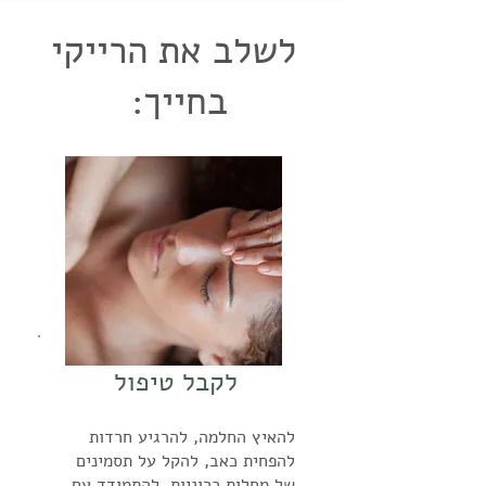
אוניברסלית משלו שאינה דתית
Professionals (IARP) מגדירה
את רמת ההכשרה הגבוהה ביותר
מבט רחבה יותר, הרייקי היא
אדם. היא לא כופה שינוי אלא
והיא נגישה לאנשים מכל רקע או
זאת כ"חיים אוניברסליים" (Rei)
ברייקי. זה מישהו שיודע ללמד
לשלב את הרייקי
יכולת מולדת, נחלת הכלל. אין
מאפשרת לגוף להתחדש ולהחלים
אמונה. ההתאמות שעשה אוסואי
ו"אנרגיה" (Ki).האנציקלופדיה
אחרים ולבצע חניכות - התהליך
שום צורך בתיווך בין אדם למקור
בקצב שמתאים לו. החניכה
אוסואי לימד עקרונות כבר משנת
בריטניקה מפרטת שרייקי עוסקת
שפותח את ערוצי האנרגיה. מי
בחייך:
אנרגיית החיים שלו. זהו עיקרון
משפיעה על הגוף במהלך 21
1915, והגרסה הכתובה המוקדמת
ב"החזרת הפצה בריאה של
זה בעצם מאסטר רייקי? מאסטר
מרכזי המבדיל את גישת הרייקי
הימים הקרובים, בתהליך הדרגתי
ביותר הופיעה במדריך "Reiki
אנרגיית חיים בגוף".
רייקי הוא אדם שקיבל הכשרה
מגישות אחרות - הבנה שכל
של ניקוי ופתיחת נתיבי זרימת
Ryōhō Hikkei" שפורסם
https://ihreiki.com/reiki_in
ללמד רייקי. לרוב מי שיפנו
אדם נולד עם היכולת הזו, היא
האנרגיה. לכתבות המלאות
ב-1922. העקרונות שלו קרובים
fo/reiki_history/reiki-
להכשרה הזו יהיו אנשים עם
לא מתנה מיוחדת או כוח
באתר:
יותר לשמונת הנתיבים
meaning-of-the-word/
שנים של ניסיון בתרגול אישי
על-טבעי שנותנים לבודדים
הבודהיסטיים מאשר לחמש
https://iarp.org/what-is-
וטיפול אך זה לא מחוייב
נבחרים. המונח "רייקי" משמש
המצוות המסורתיות. אוסואי
reiki/
המציאות. על האדם לעבור
גם לתיאור השיטה הטיפולית
הושפע ממספר מקורות: מצוות
https://www.reiki.org/faqs
הסמכה בכל דרגות ההכשרה. זה
שפותחה על ידי מיקאו אוסואי
בודהיסטיות עתיקות מהמאה
/reiki-energy-what-it-
מישהו שלא רק יודע לעבוד עם
(Mikao Usui) ביפן בתחילת
ה-9 ששימשו בפרקטיקת
how-does-it-heal
הרייקי בעצמו, אלא גם יודע
המאה ה-20. בהקשר זה, רייקי
Shugendō תורת האפירמציות
https://www.britannica.co
להעביר את הידע הזה הלאה
לקבל טיפול
היא מערכת ספציפית של
של סוזוקי ביזאן משנת 1914
m/science/Reiki
ולהכשיר את הדור הבא של
טכניקות, עקרונות, ופרקטיקות
שירי וואקה (שירים רוחניים
https://en.wikipedia.org/w
מורים ומטפלים. מה המאסטר
המאפשרות לאדם להתחבר
להאיץ החלמה, להרגיע חרדות
דידקטיים) של הקיסר מייג'י
iki/Reiki
עושה? הדבר הראשון והחשוב
במודע ובצורה נשלטת לאנרגיית
להפחית כאב, להקל על תסמינים
חמשת העקרונות רק להיום: 怒
ביותר הוא שרק מאסטר מוסמך
החיים המרפאה ולהזרים אותה
של מחלות כרוניות, להתמודד עם