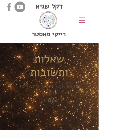
דקל שגיא
רייקי מאסטר
שאלות
ותשובות
(כמעט) כל מה שרצית לדעת
על רייקי
בקצרה...