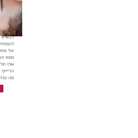
להאיץ 
להפחית 
של מחלו
מתח וש
אלו חלק
הרייקי 
מה עוד