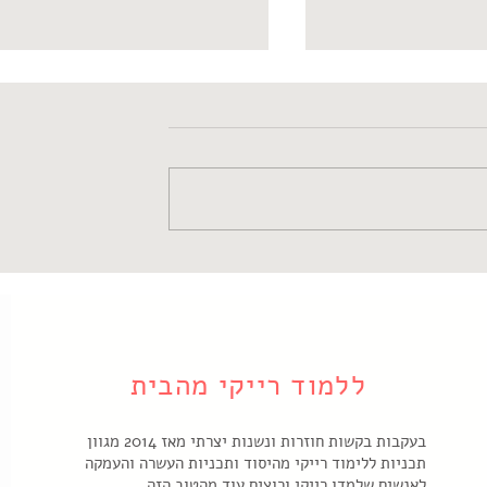
יקי?
עקרונות הרייקי להתמודדות עם
אתגרי חיים כמו כעס, דאגות,
מחשבות טורדות, מערכות יחסים
מאתגרות
ללמוד רייקי מהבית
בעקבות בקשות חוזרות ונשנות יצרתי מאז 2014 מגוון
תכניות ללימוד רייקי מהיסוד ותכניות העשרה והעמקה
לאנשים שלמדו רייקי ורוצים עוד מהטוב הזה.