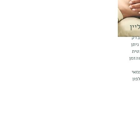
יין
בדק
יתן
טית
הזמן
מאי
לפון