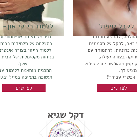
לקבל טיפול
ללמוד רייקי און- ל
החלמה, להרגיע חרדות
בפורמט מיוחד שפיתחתי ונ
כאב, להקל על תסמינים
בהצלחה על תלמידים רבים נ
ת כרוניות, להתמודד עם
ללמוד רייקי בצורה אינטרנ
חיקה בצורה יעילה,
בנוחות מקסימלית של הבית ו
 קטן מהאפשרויות שטיפול
שלך.
מציע לך.
התכנית מותאמת ללימוד עצ
 אפשרי עבורך?
ועטופה בתמיכה במייל ובט
לפרטים
לפרטים
דקל שגיא