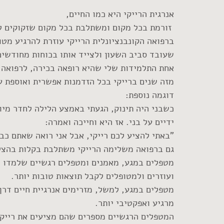
אנרגית הרייקי היא כמו החיים,
 זורמת בכל מקום ומשתלבת בכל מקום שזקוקים לו בצורה המדויקת ביותר.
ברפואה הקונבנציונלית הרייקי עוזרת להרגיע מטו
שעובד סביב השעון ולצייד אותו בכוחות מחודשים
אחת התלמידות שלי שהיא רופאה בכירה, לרפואה 
מזה שנים ברייקי בכל הזדמנות אפשרית ואוספת ע
דוגמה נוספת: 
כשבני היה תינוק, הגעתי באמצע הלילה לחדר מיו
ידיים על בני. אז היא וחייכה ואמרה:
"באתי להציע לכם רייקי, אבל אני רואה שאתם כב
גם ברפואה משלימה הרייקי משתלבת בקלות בהצלח
מטפלים במגע, מאמנים ומטפלים רגשיים שלמדו רי
ועוזרים ולמטופלים לקבל תוצאות טובות יותר.
מטפלים במגע, למשל, מזרימים אנרגיית חיים דרך 
מרגיע ואפקטיבי יותר.
המטפלים הרגשיים מספרים שהם מציעים את רייקי