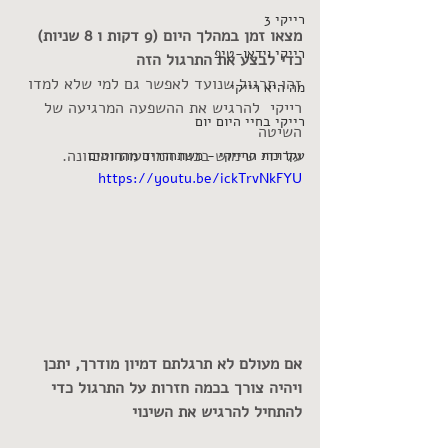
רייקי 3
מצאו זמן במהלך היום (9 דקות ו 8 שניות) 
רייקי וידאו-טיפ
כדי לבצע את התרגול הזה
זהו תרגול שנועד לאפשר גם למי שלא למדו 
מה היא רייקי
רייקי  להרגיש את ההשפעה המרגיעה של 
רייקי בחיי היום יום
השיטה
על ידי שימוש בכוח המודעות והכוונה.
עקרונות הרייקי - משתחררים מהחוטים
https://youtu.be/ickTrvNkFYU
אם מעולם לא תרגלתם דמיון מודרך, יתכן 
ויהיה צורך בכמה חזרות על התרגול כדי 
להתחיל להרגיש את השינוי